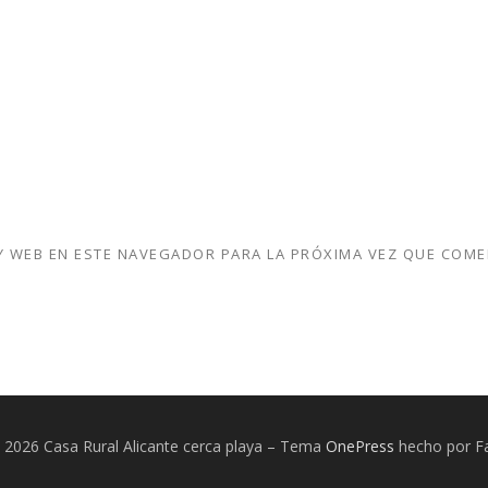
 WEB EN ESTE NAVEGADOR PARA LA PRÓXIMA VEZ QUE COME
 2026 Casa Rural Alicante cerca playa
–
Tema
OnePress
hecho por 