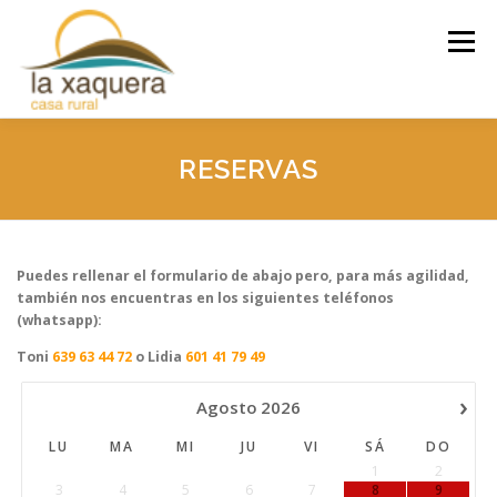
Saltar
al
Menú
contenido
INICIO
LA CASA
ACTIVIDADES
RESERVAS
RESERVAS
TARIFAS
CONTACTA
Puedes rellenar el formulario de abajo pero, para más agilidad,
también nos encuentras en los siguientes teléfonos
(whatsapp):
Toni
639 63 44 72
o Lidia
601 41 79 49
›
Agosto
2026
LU
MA
MI
JU
VI
SÁ
DO
1
2
3
4
5
6
7
8
9