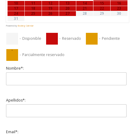
10
11
12
13
14
15
16
17
18
19
20
21
22
23
24
25
26
27
28
29
30
31
Powered by
Booking Calendar
-
Disponible
-
Reservado
-
Pendiente
·
-
Parcialmente reservado
Nombre*:
Apellidos*:
Email*: