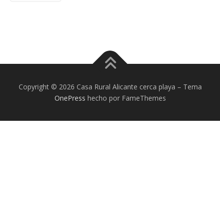
Copyright © 2026 Casa Rural Alicante cerca playa
–
Tema
OnePress
hecho por FameThemes