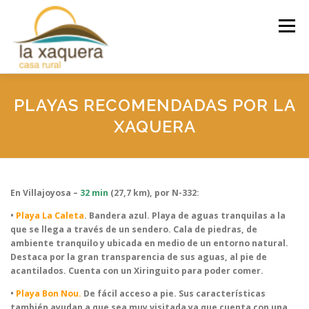
Saltar
al
Menú
contenido
INICIO
LA CASA
ACTIVIDADES
RESERVAS
PLAYAS RECOMENDADAS POR LA
XAQUERA
TARIFAS
CONTACTA
En Villajoyosa –
32 min
(27,7 km), por N-332:
•
Playa La Caleta
. Bandera azul. Playa de aguas tranquilas a la
que se llega a través de un sendero. Cala de piedras, de
ambiente tranquilo y ubicada en medio de un entorno natural.
Destaca por la gran transparencia de sus aguas, al pie de
acantilados. Cuenta con un Xiringuito para poder comer.
•
Playa Bon Nou.
De fácil acceso a pie. Sus características
también ayudan a que sea muy visitada ya que cuenta con una