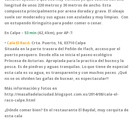
longitud de unos 220 metros y 30 metros de ancho. Esta
compuesta principalmente por arena dorada y grava. El oleaje
suele ser moderado y sus aguas son azuladas y muy limpias. Con
un estupendo Xiringuito para poder comer o cenar.
En Calpe –
53 min
(62,4 km), por AP-7:
•
Cala El Racó
. Crta. Puerto, 16, 03710 Calpe
Situada en la parte trasera del Peñón de Ifach, acceso por el
puerto pesquero. Desde ella se inicia el paseo ecológico
Príncesa de Asturias. Apropiada para la practica del buceo y la
pesca. Es de piedras y aguas tranquilas. Lo que tiene de especial
esta cala es su agua, es transparente y con muchos peces. ¡Qué
no se os olviden las gafas de bucear, es espectacular!!
Más información y fotos en
http://masalladelaciudad.blogspot.com.es/2014/08/cala-el-
raco-calpe.html
¿Dónde comer bien? En el restaurante El Baydal, muy cerquita de
esta cala