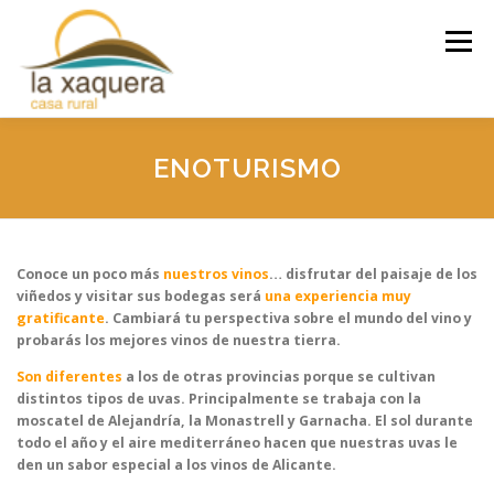
Saltar
al
Menú
contenido
INICIO
LA CASA
ACTIVIDADES
RESERVAS
ENOTURISMO
TARIFAS
CONTACTA
Conoce un poco más
nuestros vinos
… disfrutar del paisaje de los
viñedos y visitar sus bodegas será
una experiencia muy
gratificante
. Cambiará tu perspectiva sobre el mundo del vino y
probarás los mejores vinos de nuestra tierra.
Son diferentes
a los de otras provincias porque se cultivan
distintos tipos de uvas. Principalmente se trabaja con la
moscatel de Alejandría, la Monastrell y Garnacha. El sol durante
todo el año y el aire mediterráneo hacen que nuestras uvas le
den un sabor especial a los vinos de Alicante.