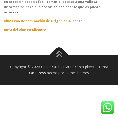
En estos enlaces os facilitamos el acceso a una valiosa
información para que podáis seleccionar lo que os pueda
interesar.
Vinos con Denominación de Origen en Alicante
Ruta del vino en Alicante
Copyright © 2026 Casa Rural Alicante cerca playa
–
Tema
OnePress
hecho por FameThemes