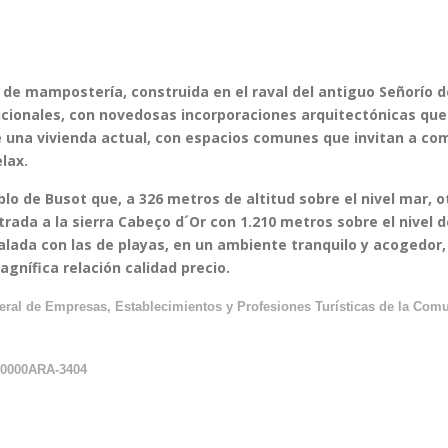
de mampostería, construida en el raval del antiguo Señorío 
icionales, con novedosas incorporaciones arquitectónicas qu
 una vivienda actual, con espacios comunes que invitan a co
lax.
blo de Busot que, a 326 metros de altitud sobre el nivel mar, o
trada a la sierra Cabeço d´Or con 1.210 metros sobre el nivel 
lada con las de playas, en un ambiente tranquilo y acogedor, 
gnífica relación calidad precio.
general de Empresas, Establecimientos y Profesiones Turísticas de la Com
00000ARA-3404